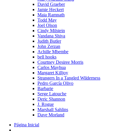
David Graeber
Jamie Heckert
Maia Ramnath
Todd May
Joel Olson
Cindy Milstein
Vandana Shiva
Judith Butler
John Zerzan
Achille Mbembe
bell hooks
Courtney Desiree Morris
Carlos Mayhua
Margaret Killjoy
Strangers In a Tangled Wilderness
Pedro García Olivo
Barbarie
Serge Latouche
Deric Shannon
J. Rogue
Marshall Sahlins
Dave Morland
Página Inicial