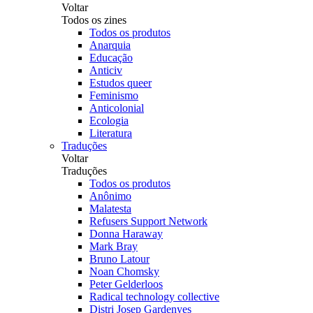
Voltar
Todos os zines
Todos os produtos
Anarquia
Educação
Anticiv
Estudos queer
Feminismo
Anticolonial
Ecologia
Literatura
Traduções
Voltar
Traduções
Todos os produtos
Anônimo
Malatesta
Refusers Support Network
Donna Haraway
Mark Bray
Bruno Latour
Noan Chomsky
Peter Gelderloos
Radical technology collective
Distri Josep Gardenyes