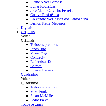
Elaine Alves Barbosa
Edgar Rodrigues
José Maria Carvalho Ferreira
Cultive Resistência
Alexandre Wellington dos Santos Silva
Bianca Freire-Medeiros
Digitais
Originais
Voltar
Originais
Todos os produtos
Janos Biro
Mauro Zag
Contraciv
Badernista 42
Catraca
Liberto Herrera
Quadrinhos
Voltar
Quadrinhos
Todos os produtos
Mike Funk
Stuart McMillen
Pedro Paiva
Todos os zines