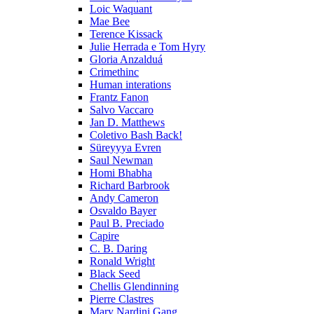
Loic Waquant
Mae Bee
Terence Kissack
Julie Herrada e Tom Hyry
Gloria Anzalduá
Crimethinc
Human interations
Frantz Fanon
Salvo Vaccaro
Jan D. Matthews
Coletivo Bash Back!
Süreyyya Evren
Saul Newman
Homi Bhabha
Richard Barbrook
Andy Cameron
Osvaldo Bayer
Paul B. Preciado
Capire
C. B. Daring
Ronald Wright
Black Seed
Chellis Glendinning
Pierre Clastres
Mary Nardini Gang