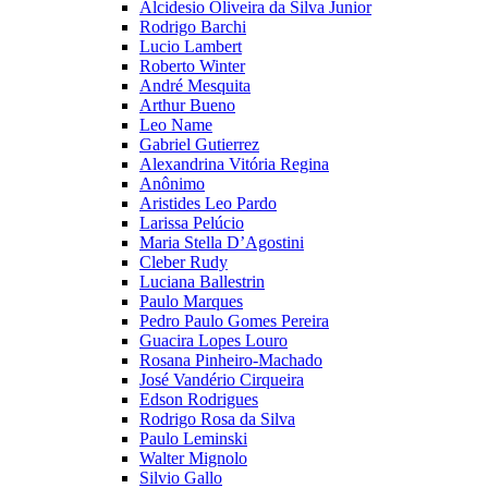
Alcidesio Oliveira da Silva Junior
Rodrigo Barchi
Lucio Lambert
Roberto Winter
André Mesquita
Arthur Bueno
Leo Name
Gabriel Gutierrez
Alexandrina Vitória Regina
Anônimo
Aristides Leo Pardo
Larissa Pelúcio
Maria Stella D’Agostini
Cleber Rudy
Luciana Ballestrin
Paulo Marques
Pedro Paulo Gomes Pereira
Guacira Lopes Louro
Rosana Pinheiro-Machado
José Vandério Cirqueira
Edson Rodrigues
Rodrigo Rosa da Silva
Paulo Leminski
Walter Mignolo
Silvio Gallo