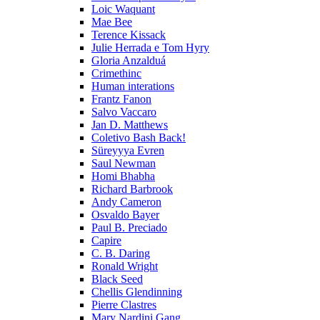
Loic Waquant
Mae Bee
Terence Kissack
Julie Herrada e Tom Hyry
Gloria Anzalduá
Crimethinc
Human interations
Frantz Fanon
Salvo Vaccaro
Jan D. Matthews
Coletivo Bash Back!
Süreyyya Evren
Saul Newman
Homi Bhabha
Richard Barbrook
Andy Cameron
Osvaldo Bayer
Paul B. Preciado
Capire
C. B. Daring
Ronald Wright
Black Seed
Chellis Glendinning
Pierre Clastres
Mary Nardini Gang