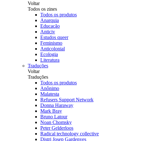
Voltar
Todos os zines
Todos os produtos
Anarquia
Educação
Anticiv
Estudos queer
Feminismo
Anticolonial
Ecologia
Literatura
Traduções
Voltar
Traduções
Todos os produtos
Anônimo
Malatesta
Refusers Support Network
Donna Haraway
Mark Bray
Bruno Latour
Noan Chomsky
Peter Gelderloos
Radical technology collective
Distri Josep Gardenyes