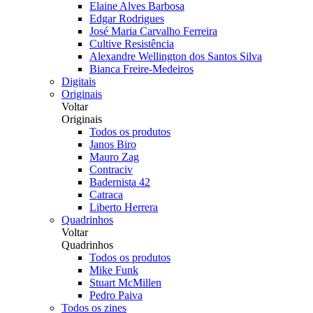
Elaine Alves Barbosa
Edgar Rodrigues
José Maria Carvalho Ferreira
Cultive Resistência
Alexandre Wellington dos Santos Silva
Bianca Freire-Medeiros
Digitais
Originais
Voltar
Originais
Todos os produtos
Janos Biro
Mauro Zag
Contraciv
Badernista 42
Catraca
Liberto Herrera
Quadrinhos
Voltar
Quadrinhos
Todos os produtos
Mike Funk
Stuart McMillen
Pedro Paiva
Todos os zines