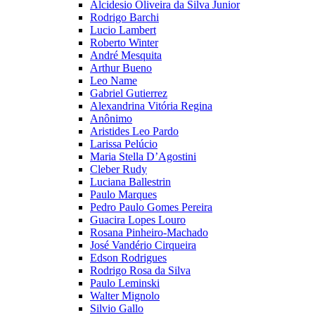
Alcidesio Oliveira da Silva Junior
Rodrigo Barchi
Lucio Lambert
Roberto Winter
André Mesquita
Arthur Bueno
Leo Name
Gabriel Gutierrez
Alexandrina Vitória Regina
Anônimo
Aristides Leo Pardo
Larissa Pelúcio
Maria Stella D’Agostini
Cleber Rudy
Luciana Ballestrin
Paulo Marques
Pedro Paulo Gomes Pereira
Guacira Lopes Louro
Rosana Pinheiro-Machado
José Vandério Cirqueira
Edson Rodrigues
Rodrigo Rosa da Silva
Paulo Leminski
Walter Mignolo
Silvio Gallo