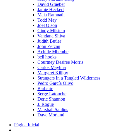
David Graeber
Jamie Heckert
Maia Ramnath
Todd May
Joel Olson
Cindy Milstein
Vandana Shiva
Judith Butler
John Zerzan
Achille Mbembe
bell hooks
Courtney Desiree Morris
Carlos Mayhua
Margaret Killjoy
Strangers In a Tangled Wilderness
Pedro García Olivo
Barbarie
Serge Latouche
Deric Shannon
J. Rogue
Marshall Sahlins
Dave Morland
Página Inicial