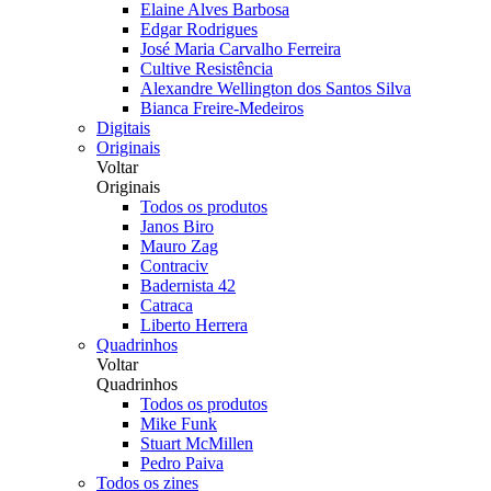
Elaine Alves Barbosa
Edgar Rodrigues
José Maria Carvalho Ferreira
Cultive Resistência
Alexandre Wellington dos Santos Silva
Bianca Freire-Medeiros
Digitais
Originais
Voltar
Originais
Todos os produtos
Janos Biro
Mauro Zag
Contraciv
Badernista 42
Catraca
Liberto Herrera
Quadrinhos
Voltar
Quadrinhos
Todos os produtos
Mike Funk
Stuart McMillen
Pedro Paiva
Todos os zines