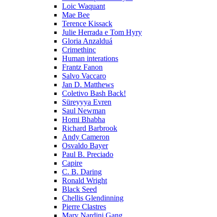
Loic Waquant
Mae Bee
Terence Kissack
Julie Herrada e Tom Hyry
Gloria Anzalduá
Crimethinc
Human interations
Frantz Fanon
Salvo Vaccaro
Jan D. Matthews
Coletivo Bash Back!
Süreyyya Evren
Saul Newman
Homi Bhabha
Richard Barbrook
Andy Cameron
Osvaldo Bayer
Paul B. Preciado
Capire
C. B. Daring
Ronald Wright
Black Seed
Chellis Glendinning
Pierre Clastres
Mary Nardini Gang