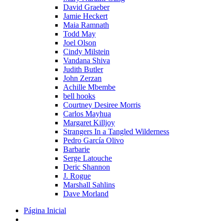
David Graeber
Jamie Heckert
Maia Ramnath
Todd May
Joel Olson
Cindy Milstein
Vandana Shiva
Judith Butler
John Zerzan
Achille Mbembe
bell hooks
Courtney Desiree Morris
Carlos Mayhua
Margaret Killjoy
Strangers In a Tangled Wilderness
Pedro García Olivo
Barbarie
Serge Latouche
Deric Shannon
J. Rogue
Marshall Sahlins
Dave Morland
Página Inicial