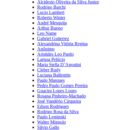
Alcidesio Oliveira da Silva Junior
Rodrigo Barchi
Lucio Lambert
Roberto Winter
André Mesquita
Arthur Bueno
Leo Name
Gabriel Gutierrez
Alexandrina Vitória Regina
Anônimo
Aristides Leo Pardo
Larissa Pelúcio
Maria Stella D’Agostini
Cleber Rudy
Luciana Ballestrin
Paulo Marques
Pedro Paulo Gomes Pereira
Guacira Lopes Louro
Rosana Pinheiro-Machado
José Vandério Cirqueira
Edson Rodrigues
Rodrigo Rosa da Silva
Paulo Leminski
Walter Mignolo
Silvio Gallo