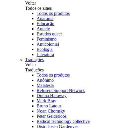
Voltar
Todos os zines
Todos os produtos
Anarquia
Educação
Anticiv
Estudos queer
Feminismo
Anticolonial
Ecologia
Literatura
Traduções
Voltar
Traduções
Todos os produtos
Anônimo
Malatesta
Refusers Support Network
Donna Haraway
Mark Bray
Bruno Latour
Noan Chomsky
Peter Gelderloos
Radical technology collective
Distri Josep Gardenyes