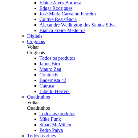
Elaine Alves Barbosa
Edgar Rodrigues
José Maria Carvalho Ferreira
Cultive Resistência
Alexandre Wellington dos Santos Silva
Bianca Freire-Medeiros
Digitais
Originais
Voltar
Originais
Todos os produtos
Janos Biro
Mauro Zag
Contraciv
Badernista 42
Catraca
Liberto Herrera
Quadrinhos
Voltar
Quadrinhos
Todos os produtos
Mike Funk
Stuart McMillen
Pedro Paiva
Todos os zines