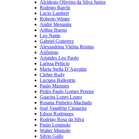
Alcidesio Oliveira da Silva Junior
Rodrigo Barchi
Lucio Lambert
Roberto Winter
André Mesquita
Arthur Bueno
Leo Name
Gabriel Gutierrez
Alexandrina Vitória Regina
Anônimo
Aristides Leo Pardo
Larissa Pelúcio
Maria Stella D’Agostini
Cleber Rudy
Luciana Ballestrin
Paulo Marques
Pedro Paulo Gomes Pereira
Guacira Lopes Louro
Rosana Pinheiro-Machado
José Vandério Cirqueira
Edson Rodrigues
Rodrigo Rosa da Silva
Paulo Leminski
Walter Mignolo
Silvio Gallo