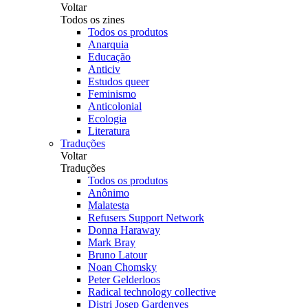
Voltar
Todos os zines
Todos os produtos
Anarquia
Educação
Anticiv
Estudos queer
Feminismo
Anticolonial
Ecologia
Literatura
Traduções
Voltar
Traduções
Todos os produtos
Anônimo
Malatesta
Refusers Support Network
Donna Haraway
Mark Bray
Bruno Latour
Noan Chomsky
Peter Gelderloos
Radical technology collective
Distri Josep Gardenyes