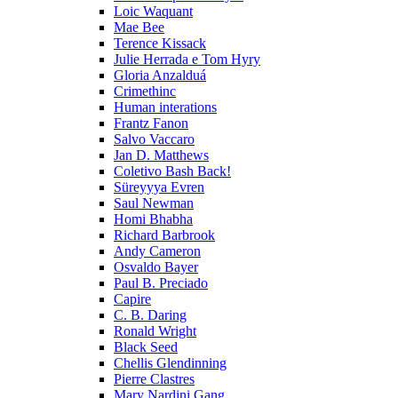
Loic Waquant
Mae Bee
Terence Kissack
Julie Herrada e Tom Hyry
Gloria Anzalduá
Crimethinc
Human interations
Frantz Fanon
Salvo Vaccaro
Jan D. Matthews
Coletivo Bash Back!
Süreyyya Evren
Saul Newman
Homi Bhabha
Richard Barbrook
Andy Cameron
Osvaldo Bayer
Paul B. Preciado
Capire
C. B. Daring
Ronald Wright
Black Seed
Chellis Glendinning
Pierre Clastres
Mary Nardini Gang