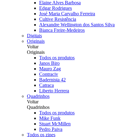
Elaine Alves Barbosa
Edgar Rodrigues
José Maria Carvalho Ferreira
Cultive Resistência
Alexandre Wellington dos Santos Silva
Bianca Freire-Medeiros
Digitais
Originais
Voltar
Originais
Todos os produtos
Janos Biro
Mauro Zag
Contraciv
Badernista 42
Catraca
Liberto Herrera
Quadrinhos
Voltar
Quadrinhos
Todos os produtos
Mike Funk
Stuart McMillen
Pedro Paiva
Todos os zines