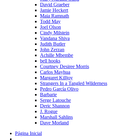
David Graeber
Jamie Heckert
Maia Ramnath
Todd May
Joel Olson
Cindy Milstein
Vandana Shiva
Judith Butler
John Zerzan
Achille Mbembe
bell hooks
Courtney Desiree Morris
Carlos Mayhua
Margaret Killjoy
Strangers In a Tangled Wilderness
Pedro García Olivo
Barbarie
Serge Latouche
Deric Shannon
J. Rogue
Marshall Sahlins
Dave Morland
Página Inicial