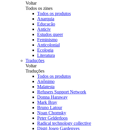
Voltar
Todos os zines
Todos os produtos
Anarquia
Educação
Anticiv
Estudos queer
Feminismo
Anticolonial
Ecologia
Literatura
Traduções
Voltar
Traduções
Todos os produtos
Anônimo
Malatesta
Refusers Support Network
Donna Haraway
Mark Bray
Bruno Latour
Noan Chomsky
Peter Gelderloos
Radical technology collective
Distri Josep Gardenyes