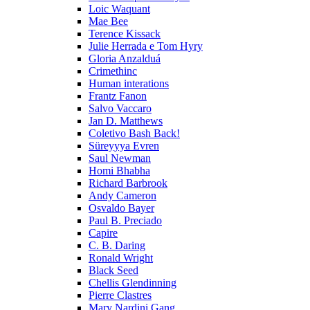
Loic Waquant
Mae Bee
Terence Kissack
Julie Herrada e Tom Hyry
Gloria Anzalduá
Crimethinc
Human interations
Frantz Fanon
Salvo Vaccaro
Jan D. Matthews
Coletivo Bash Back!
Süreyyya Evren
Saul Newman
Homi Bhabha
Richard Barbrook
Andy Cameron
Osvaldo Bayer
Paul B. Preciado
Capire
C. B. Daring
Ronald Wright
Black Seed
Chellis Glendinning
Pierre Clastres
Mary Nardini Gang