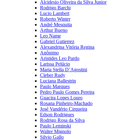
Alcidesio Oliveira da Silva Junior
Rodrigo Barchi
Lucio Lambert
Roberto Winter
André Mesquita
Arthur Bueno
Leo Name
Gabriel Gutierrez
Alexandrina Vitória Regina
Anônimo
Aristides Leo Pardo
Larissa Pelúcio
Maria Stella D’Agostini
Cleber Rudy
Luciana Ballestrin
Paulo Marques
Pedro Paulo Gomes Pereira
Guacira Lopes Louro
Rosana Pinheiro-Machado
José Vandério Cirqueira
Edson Rodrigues
Rodrigo Rosa da Silva
Paulo Leminski
Walter Mignolo
Silvio Gallo